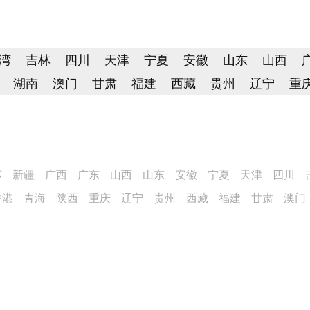
湾
吉林
四川
天津
宁夏
安徽
山东
山西
湖南
澳门
甘肃
福建
西藏
贵州
辽宁
重
苏
新疆
广西
广东
山西
山东
安徽
宁夏
天津
四川
香港
青海
陕西
重庆
辽宁
贵州
西藏
福建
甘肃
澳门