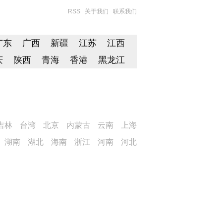
RSS
关于我们
联系我们
广东
广西
新疆
江苏
江西
庆
陕西
青海
香港
黑龙江
吉林
台湾
北京
内蒙古
云南
上海
湖南
湖北
海南
浙江
河南
河北